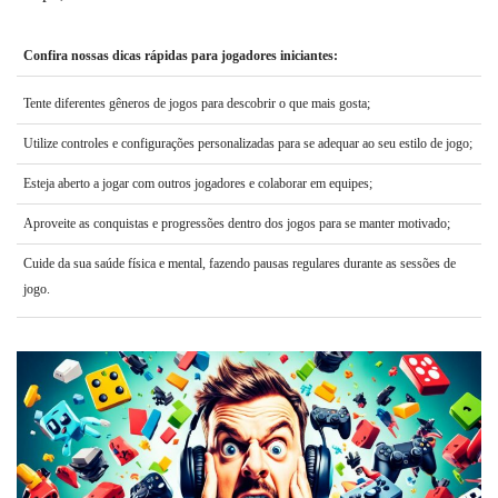
Confira nossas dicas rápidas para jogadores iniciantes:
Tente diferentes gêneros de jogos para descobrir o que mais gosta;
Utilize controles e configurações personalizadas para se adequar ao seu estilo de jogo;
Esteja aberto a jogar com outros jogadores e colaborar em equipes;
Aproveite as conquistas e progressões dentro dos jogos para se manter motivado;
Cuide da sua saúde física e mental, fazendo pausas regulares durante as sessões de
jogo.