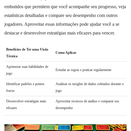
embutidos que permitem que você acompanhe seu progresso, veja
estatísticas detalhadas e compare seu desempenho com outros
jogadores. Aproveitar essas informações pode ajudar você a se
destacar e desenvolver estratégias mais eficazes para vencer.
Benefícios de Ter uma Visão
Como Aplicar
Técnica
Aprimorar suas habilidades de
Estudar as regras e praticar regularmente
jogo
Identificar padrões e pontos
Analisar os insights de dados coletados durante o
fracos
jogo
Desenvolver estratégias mais
Aproveitar recursos de análise e comparar seu
eficazes
desempenho