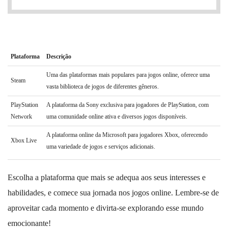
Plataforma
Descrição
Uma das plataformas mais populares para jogos online, oferece uma
Steam
vasta biblioteca de jogos de diferentes gêneros.
PlayStation
A plataforma da Sony exclusiva para jogadores de PlayStation, com
Network
uma comunidade online ativa e diversos jogos disponíveis.
A plataforma online da Microsoft para jogadores Xbox, oferecendo
Xbox Live
uma variedade de jogos e serviços adicionais.
Escolha a plataforma que mais se adequa aos seus interesses e
habilidades, e comece sua jornada nos jogos online. Lembre-se de
aproveitar cada momento e divirta-se explorando esse mundo
emocionante!