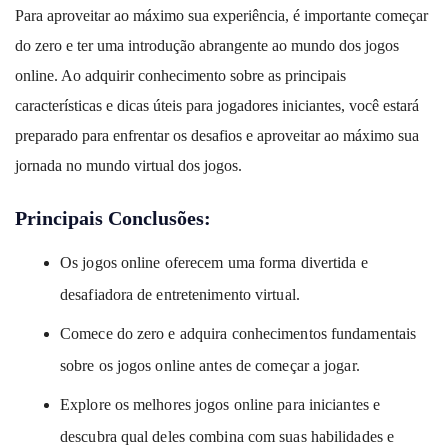
Para aproveitar ao máximo sua experiência, é importante começar
do zero e ter uma introdução abrangente ao mundo dos jogos
online. Ao adquirir conhecimento sobre as principais
características e dicas úteis para jogadores iniciantes, você estará
preparado para enfrentar os desafios e aproveitar ao máximo sua
jornada no mundo virtual dos jogos.
Principais Conclusões:
Os jogos online oferecem uma forma divertida e
desafiadora de entretenimento virtual.
Comece do zero e adquira conhecimentos fundamentais
sobre os jogos online antes de começar a jogar.
Explore os melhores jogos online para iniciantes e
descubra qual deles combina com suas habilidades e