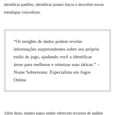
identificar padrões, identificar pontos fracos e descobrir novas
estratégias vencedoras.
“Os insights de dados podem revelar
informações surpreendentes sobre seu próprio
estilo de jogo, ajudando você a identificar
áreas para melhorar e otimizar suas táticas.” –
Nome Sobrenome, Especialista em Jogos
Online
Além disso, muitos jogos online oferecem recursos de análise