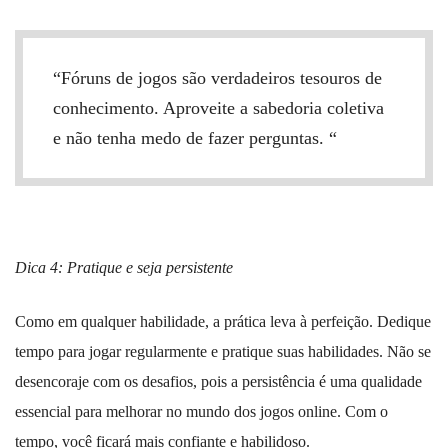
“Fóruns de jogos são verdadeiros tesouros de
conhecimento. Aproveite a sabedoria coletiva
e não tenha medo de fazer perguntas. “
Dica 4: Pratique e seja persistente
Como em qualquer habilidade, a prática leva à perfeição. Dedique
tempo para jogar regularmente e pratique suas habilidades. Não se
desencoraje com os desafios, pois a persistência é uma qualidade
essencial para melhorar no mundo dos jogos online. Com o
tempo, você ficará mais confiante e habilidoso.