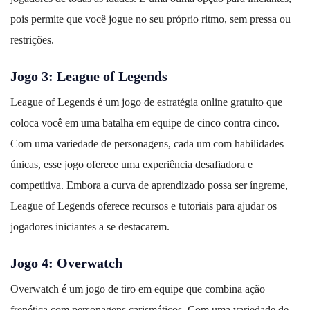
pois permite que você jogue no seu próprio ritmo, sem pressa ou
restrições.
Jogo 3: League of Legends
League of Legends é um jogo de estratégia online gratuito que
coloca você em uma batalha em equipe de cinco contra cinco.
Com uma variedade de personagens, cada um com habilidades
únicas, esse jogo oferece uma experiência desafiadora e
competitiva. Embora a curva de aprendizado possa ser íngreme,
League of Legends oferece recursos e tutoriais para ajudar os
jogadores iniciantes a se destacarem.
Jogo 4: Overwatch
Overwatch é um jogo de tiro em equipe que combina ação
frenética com personagens carismáticos. Com uma variedade de