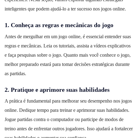
inteligentes que podem ajudá-lo a ter sucesso nos jogos online.
1. Conheça as regras e mecânicas do jogo
Antes de mergulhar em um jogo online, é essencial entender suas
regras e mecânicas. Leia os tutoriais, assista a vídeos explicativos
e faça pesquisas sobre o jogo. Quanto mais você conhece o jogo,
melhor preparado estará para tomar decisões estratégicas durante
as partidas.
2. Pratique e aprimore suas habilidades
A prática é fundamental para melhorar seu desempenho nos jogos
online. Dedique tempo para treinar e aprimorar suas habilidades.
Jogue partidas contra o computador ou participe de modos de
treino antes de enfrentar outros jogadores. Isso ajudará a fortalecer
suas habilidades e aumentar sua confiança.