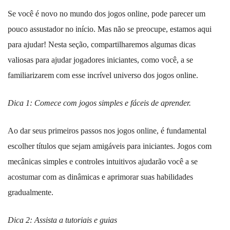
Se você é novo no mundo dos jogos online, pode parecer um
pouco assustador no início. Mas não se preocupe, estamos aqui
para ajudar! Nesta seção, compartilharemos algumas dicas
valiosas para ajudar jogadores iniciantes, como você, a se
familiarizarem com esse incrível universo dos jogos online.
Dica 1: Comece com jogos simples e fáceis de aprender.
Ao dar seus primeiros passos nos jogos online, é fundamental
escolher títulos que sejam amigáveis para iniciantes. Jogos com
mecânicas simples e controles intuitivos ajudarão você a se
acostumar com as dinâmicas e aprimorar suas habilidades
gradualmente.
Dica 2: Assista a tutoriais e guias