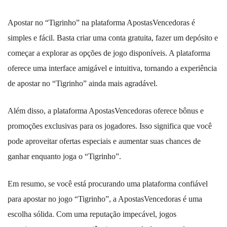
Apostar no “Tigrinho” na plataforma ApostasVencedoras é
simples e fácil. Basta criar uma conta gratuita, fazer um depósito e
começar a explorar as opções de jogo disponíveis. A plataforma
oferece uma interface amigável e intuitiva, tornando a experiência
de apostar no “Tigrinho” ainda mais agradável.
Além disso, a plataforma ApostasVencedoras oferece bônus e
promoções exclusivas para os jogadores. Isso significa que você
pode aproveitar ofertas especiais e aumentar suas chances de
ganhar enquanto joga o “Tigrinho”.
Em resumo, se você está procurando uma plataforma confiável
para apostar no jogo “Tigrinho”, a ApostasVencedoras é uma
escolha sólida. Com uma reputação impecável, jogos