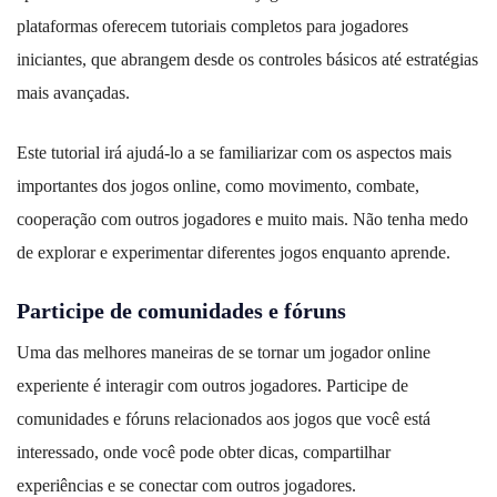
plataformas oferecem tutoriais completos para jogadores
iniciantes, que abrangem desde os controles básicos até estratégias
mais avançadas.
Este tutorial irá ajudá-lo a se familiarizar com os aspectos mais
importantes dos jogos online, como movimento, combate,
cooperação com outros jogadores e muito mais. Não tenha medo
de explorar e experimentar diferentes jogos enquanto aprende.
Participe de comunidades e fóruns
Uma das melhores maneiras de se tornar um jogador online
experiente é interagir com outros jogadores. Participe de
comunidades e fóruns relacionados aos jogos que você está
interessado, onde você pode obter dicas, compartilhar
experiências e se conectar com outros jogadores.