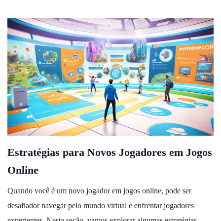
Estratégias para Novos Jogadores em Jogos
Online
Quando você é um novo jogador em jogos online, pode ser
desafiador navegar pelo mundo virtual e enfrentar jogadores
experientes. Nesta seção, vamos explorar algumas estratégias