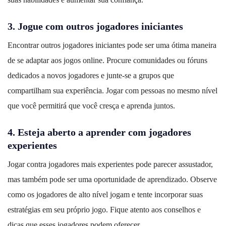
3. Jogue com outros jogadores iniciantes
Encontrar outros jogadores iniciantes pode ser uma ótima maneira
de se adaptar aos jogos online. Procure comunidades ou fóruns
dedicados a novos jogadores e junte-se a grupos que
compartilham sua experiência. Jogar com pessoas no mesmo nível
que você permitirá que você cresça e aprenda juntos.
4. Esteja aberto a aprender com jogadores
experientes
Jogar contra jogadores mais experientes pode parecer assustador,
mas também pode ser uma oportunidade de aprendizado. Observe
como os jogadores de alto nível jogam e tente incorporar suas
estratégias em seu próprio jogo. Fique atento aos conselhos e
dicas que esses jogadores podem oferecer.