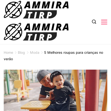
Skip
to
content
Home
Blog
Moda
5 Melhores roupas para crianças no
verão