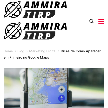
Skip
to
content
Home
Blog
Marketing Digital
Dicas de Como Aparecer
em Primeiro no Google Maps