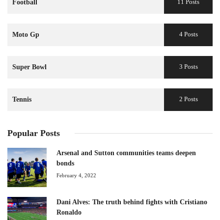
11 Posts
Football
4 Posts
Moto Gp
3 Posts
Super Bowl
2 Posts
Tennis
Popular Posts
Arsenal and Sutton communities teams deepen
bonds
February 4, 2022
Dani Alves: The truth behind fights with Cristiano
Ronaldo