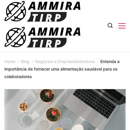
Skip
to
content
Home
Blog
Negócios e Empreendedorismo
Entenda a
importância de fornecer uma alimentação saudável para os
colaboradores