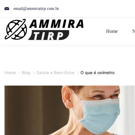
Skip
email@ammiratirp.com.br
to
content
Home
N
Home
Blog
Saúde e Bem-Estar
O que é oxímetro