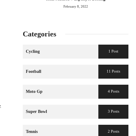
February 8, 2022
Categories
1 Post
Cycling
11 Posts
Football
4 Posts
Moto Gp
z
3 Posts
Super Bowl
2 Posts
Tennis